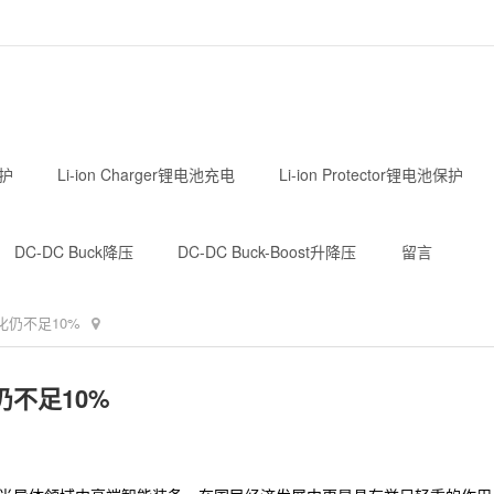
护
Li-ion Charger锂电池充电
Li-ion Protector锂电池保护
DC-DC Buck降压
DC-DC Buck-Boost升降压
留言
仍不足10%
不足10%