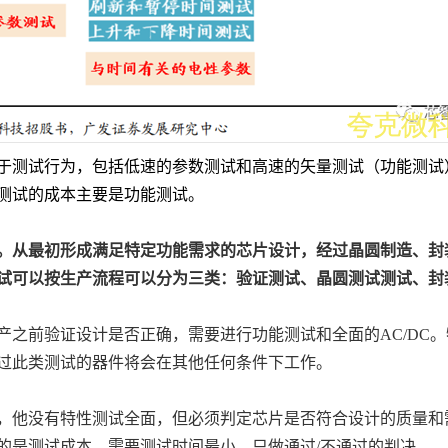
于测试行为，包括低速的参数测试和高速的矢量测试（功能测试
测试的成本主要是功能测试。
。从最初形成满足特定功能需求的芯片设计，经过晶圆制造、封
试可以按生产流程可以分为三类：验证测试、晶圆测试测试、封
之前验证设计是否正确，需要进行功能测试和全面的AC/DC
过此类测试的器件将会在其他任何条件下工作。
，他没有特性测试全面，但必须判定芯片是否符合设计的质量和
的是测试成本，需要测试时间最小，只做通过/不通过的判决。