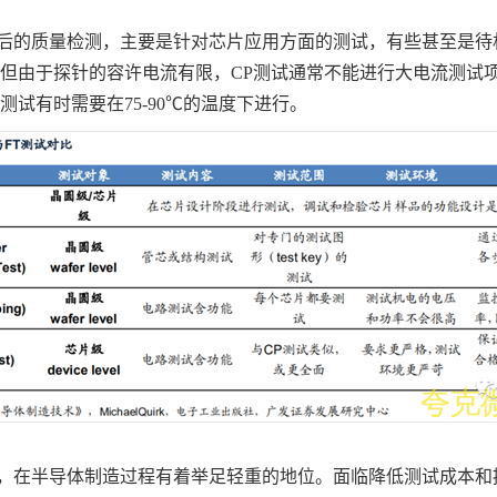
后的质量检测，主要是针对芯片应用方面的测试，有些甚至是待
但由于探针的容许电流有限，CP测试通常不能进行大电流测试
试有时需要在75-90℃的温度下进行。
，在半导体制造过程有着举足轻重的地位。面临降低测试成本和