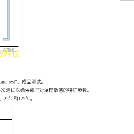
e test”、成品测试。
多次测试以确保那些对温度敏感的特征参数。
25℃和125℃。