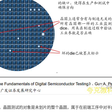
。晶圆测试的对象是未划片的整个晶圆，属于在前端工序中对半