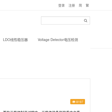
登录
注册
简
繁
LDO线性稳压器
Voltage Detector电压检测
8197