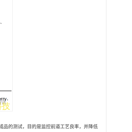
成品的测试，目的是监控前道工艺良率，并降低