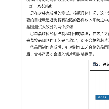
（3）封装测试
是在封装完成后的测试。根据具体情况，这个
要的目标就是避免将有缺陷的器件放入系统之中。晶圆测试又称前道
晶圆测试大致分为两个步骤：
①单晶硅棒经标准制程制作的晶圆，在芯片之间
来监控晶圆制作工艺是否稳定，对不合格的芯片
②晶圆制作完成后，针对制作工艺合格的晶圆再进行
后，合格产品才会进入切片和封装步骤。