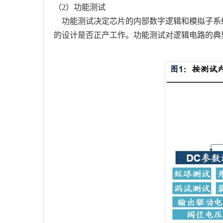
（2）功能测试
功能测试决定芯片的内部数字逻辑和模拟子系
的设计是否正产工作。功能测试对逻辑电路的典