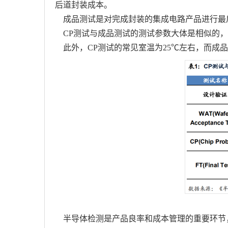
后道封装成本。
成品测试是对完成封装的集成电路产品进行最
CP测试与成品测试的测试参数大体是相似的，
此外，CP测试的常见室温为25℃左右，而成品测
半导体检测是产品良率和成本管理的重要环节