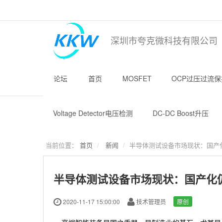
深圳市夸克微科技有限公司
论坛
首页
MOSFET
OCP过压过流保
Voltage Detector电压检测
DC-DC Boost升压
当前位置：
首页
新闻
半导体测试设备市场现状：国产化
半导体测试设备市场现状：国产化仍
2020-11-17 15:00:00
技术管理员
原创