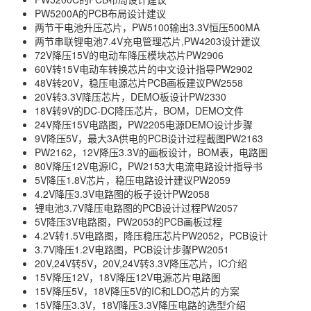
PW5200A的PCB布局设计建议
两节干电池升压芯片，PW5100输出3.3V恒压500MA
两节串联锂电池7.4V充电管理芯片,PW4203设计建议
72V降压15V的电动车降压模块芯片PW2906
60V转15V电动车转换芯片的中文设计指导PW2902
48V转20V，稳压电源芯片PCB画板建议PW2558
20V转3.3V降压芯片，DEMO板设计PW2330
18V转9V的DC-DC降压芯片，BOM，DEMO文件
24V降压15V电路图，PW2205电源DEMO设计步骤
9V降压5V，最大3A供电的PCB设计过程截图PW2163
PW2162，12V降压3.3V的画板设计，BOM表，电路图
80V降压12V电源IC，PW2153大电流电路设计指导书
5V降压1.8V芯片，稳压电路设计建议PW2059
4.2V降压3.3V电路图的板子设计PW2058
锂电池3.7V降压电路图的PCB设计过程PW2057
5V降压3V电路图，PW2053的PCB画板过程
4.2V转1.5V电路图，降压稳压芯片PW2052，PCB设计
3.7V降压1.2V电路图，PCB设计步骤PW2051
20V,24V转5V，20V,24V转3.3V降压芯片，IC介绍
15V降压12V，18V降压12V电源芯片电路图
15V降压5V，18V降压5V的IC和LDO芯片的方案
15V降压3.3V，18V降压3.3V降压电路的选型介绍