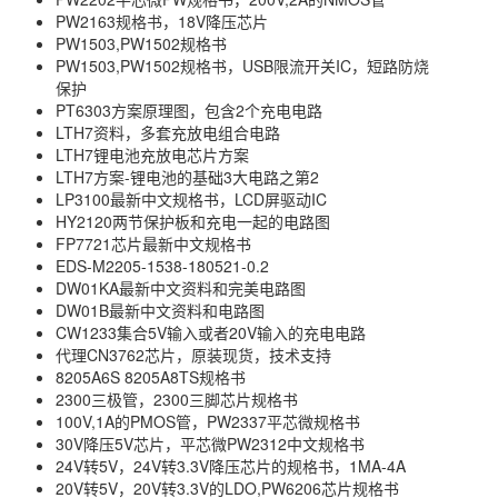
PW2163规格书，18V降压芯片
PW1503,PW1502规格书
PW1503,PW1502规格书，USB限流开关IC，短路防烧
保护
PT6303方案原理图，包含2个充电电路
LTH7资料，多套充放电组合电路
LTH7锂电池充放电芯片方案
LTH7方案-锂电池的基础3大电路之第2
LP3100最新中文规格书，LCD屏驱动IC
HY2120两节保护板和充电一起的电路图
FP7721芯片最新中文规格书
EDS-M2205-1538-180521-0.2
DW01KA最新中文资料和完美电路图
DW01B最新中文资料和电路图
CW1233集合5V输入或者20V输入的充电电路
代理CN3762芯片，原装现货，技术支持
8205A6S 8205A8TS规格书
2300三极管，2300三脚芯片规格书
100V,1A的PMOS管，PW2337平芯微规格书
30V降压5V芯片，平芯微PW2312中文规格书
24V转5V，24V转3.3V降压芯片的规格书，1MA-4A
20V转5V，20V转3.3V的LDO,PW6206芯片规格书