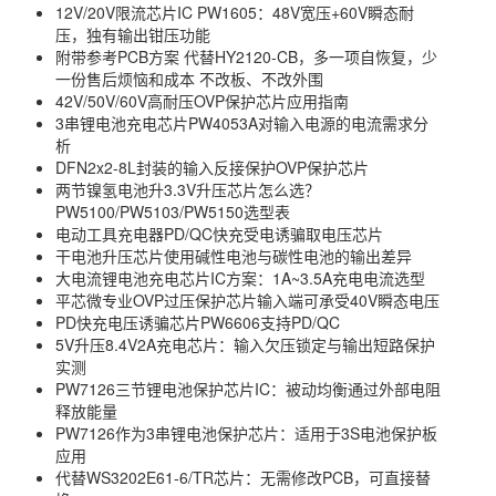
12V/20V限流芯片IC PW1605：48V宽压+60V瞬态耐
压，独有输出钳压功能
附带参考PCB方案 代替HY2120-CB，多一项自恢复，少
一份售后烦恼和成本 不改板、不改外围
42V/50V/60V高耐压OVP保护芯片应用指南
3串锂电池充电芯片PW4053A对输入电源的电流需求分
析
DFN2x2-8L封装的输入反接保护OVP保护芯片
两节镍氢电池升3.3V升压芯片怎么选？
PW5100/PW5103/PW5150选型表
电动工具充电器PD/QC快充受电诱骗取电压芯片
干电池升压芯片使用碱性电池与碳性电池的输出差异
大电流锂电池充电芯片IC方案：1A~3.5A充电电流选型
平芯微专业OVP过压保护芯片输入端可承受40V瞬态电压
PD快充电压诱骗芯片PW6606支持PD/QC
5V升压8.4V2A充电芯片：输入欠压锁定与输出短路保护
实测
PW7126三节锂电池保护芯片IC：被动均衡通过外部电阻
释放能量
PW7126作为3串锂电池保护芯片：适用于3S电池保护板
应用
代替WS3202E61-6/TR芯片：无需修改PCB，可直接替