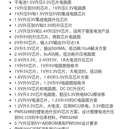
干电池1.5V升压3.3V芯片电路图
1V升压到3V的芯片，1V升压3.3V电路图
1V升压5V和1.5V升压5V的集成电路芯片
1.5V升压3V集成电路升压芯片
1.2V升压到3V和3.3V的升压芯片
1.2V升压5V和2.4V升压5V芯片，适用于镍氢电池产品
2V升5V的升压芯片，两款芯片电路图
2V升3V芯片，输入2V输出3V可达1A
2V升3.3V芯片，输出500MA，低功耗10uA解决方案
2.4V升5V芯片，8uA功耗，低功耗升压电路图
2.4V升3.3V，2.4V升3V，1A大电流升压芯片
1V升5V芯片，1V升5V电路图规格书
1V升3V芯片，1V升3.3V芯片，大电流的，低功耗
1.8V升3V芯片，1.8V升3.3V升压芯片方案
1.5V升5V芯片，1.5V升5V电路图规格书
1.5V升3V芯片和电路图，DC-DC升压IC
1.5V升3.3V芯片电路图，稳压3.3V供电MCU模块等
1.2V升5V电源芯片，1.2V升3V的IC电路图方案
1.2V升3.3V芯片，大电流，应用MCU供电，3.3V稳压源
PW5328B的锂电池升压9V芯片方案，设计图锂电池升压
到9V,12V的中功率材料，PW5328B
3.7V升压到5V1A的BOM表和PW5300设计要求
PW5200C的PCB布局设计建议