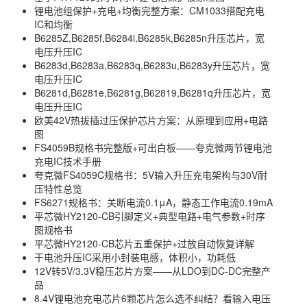
锂电池组保护+充电+均衡完整方案：CM1033搭配充电
IC和均衡
B6285Z,B6285f,B6284i,B6285k,B6285n升压芯片，宽
电压升压IC
B6283d,B6283a,B6283q,B6283u,B6283y升压芯片，宽
电压升压IC
B6281d,B6281e,B6281g,B62819,B6281q升压芯片，宽
电压升压IC
欧美42V热拔插过压保护芯片方案：从原理到应用+电路
图
FS4059B规格书完整版+可出白板——夸克微两节锂电池
充电IC技术手册
夸克微FS4059C规格书：5V输入升压充电架构与30V耐
压特性总览
FS6271规格书：关断电流0.1μA，静态工作电流0.19mA
平芯微HY2120-CB引脚定义+典型电路+电气参数+时序
图规格书
平芯微HY2120-CB芯片五重保护+过放自动恢复详解
干电池升压IC采用小封装电感，体积小，功耗低
12V转5V/3.3V稳压芯片方案——从LDO到DC-DC完整产
品
8.4V锂电池充电芯片6颗芯片怎么选不纠结？看输入电压