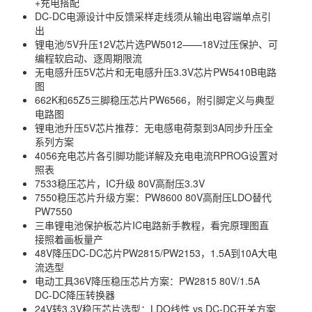
+充电搭配
DC-DC电源设计中反馈采样走线须从输出电容端单点引
出
锂电池/5V升压12V芯片选PW5012——18V过压保护、可
编程软启动、逐周期限流
无电感升压5V芯片和无电感升压3.3V芯片PW5410B电路
图
662K和65Z5三脚稳压芯片PW6566，附引脚定义与典型
电路图
锂电池升压5V芯片推荐：无电感电荷泵到3A同步升压全
系列方案
4056充电芯片各引脚功能详解及充电电流RPROG设置对
照表
7533稳压芯片，IC升级 80V高耐压3.3V
7550稳压芯片升级方案：PW8600 80V高耐压LDO替代
PW7550
三串锂电池保护板芯片IC电路新手教程，看完原理图直
接照着画板量产
48V降压DC-DC芯片PW2815/PW2153，1.5A到10A大电
流选型
电动工具36V降压稳压芯片方案：PW2815 80V/1.5A
DC-DC降压转换器
24V转3.3V稳压芯片选型：LDO线性 vs DC-DC开关方案