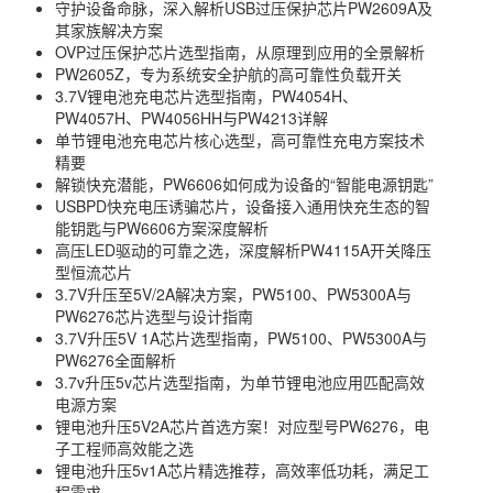
守护设备命脉，深入解析USB过压保护芯片PW2609A及
其家族解决方案
OVP过压保护芯片选型指南，从原理到应用的全景解析
PW2605Z，专为系统安全护航的高可靠性负载开关
3.7V锂电池充电芯片选型指南，PW4054H、
PW4057H、PW4056HH与PW4213详解
单节锂电池充电芯片核心选型，高可靠性充电方案技术
精要
解锁快充潜能，PW6606如何成为设备的“智能电源钥匙”
USBPD快充电压诱骗芯片，设备接入通用快充生态的智
能钥匙与PW6606方案深度解析
高压LED驱动的可靠之选，深度解析PW4115A开关降压
型恒流芯片
3.7V升压至5V/2A解决方案，PW5100、PW5300A与
PW6276芯片选型与设计指南
3.7V升压5V 1A芯片选型指南，PW5100、PW5300A与
PW6276全面解析
3.7v升压5v芯片选型指南，为单节锂电池应用匹配高效
电源方案
锂电池升压5V2A芯片首选方案！对应型号PW6276，电
子工程师高效能之选
锂电池升压5v1A芯片精选推荐，高效率低功耗，满足工
程需求