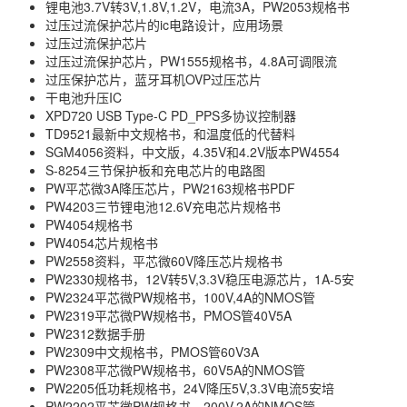
锂电池3.7V转3V,1.8V,1.2V，电流3A，PW2053规格书
过压过流保护芯片的ic电路设计，应用场景
过压过流保护芯片
过压过流保护芯片，PW1555规格书，4.8A可调限流
过压保护芯片，蓝牙耳机OVP过压芯片
干电池升压IC
XPD720 USB Type-C PD_PPS多协议控制器
TD9521最新中文规格书，和温度低的代替料
SGM4056资料，中文版，4.35V和4.2V版本PW4554
S-8254三节保护板和充电芯片的电路图
PW平芯微3A降压芯片，PW2163规格书PDF
PW4203三节锂电池12.6V充电芯片规格书
PW4054规格书
PW4054芯片规格书
PW2558资料，平芯微60V降压芯片规格书
PW2330规格书，12V转5V,3.3V稳压电源芯片，1A-5安
PW2324平芯微PW规格书，100V,4A的NMOS管
PW2319平芯微PW规格书，PMOS管40V5A
PW2312数据手册
PW2309中文规格书，PMOS管60V3A
PW2308平芯微PW规格书，60V5A的NMOS管
PW2205低功耗规格书，24V降压5V,3.3V电流5安培
PW2202平芯微PW规格书，200V,2A的NMOS管