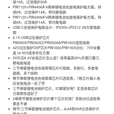
续15A，过流保护30A
PW7120+PW4406A*4两串锂电池充放电保护板方案，持
续6A，过流保护14A，带均衡电路
PW7120+PW4406A*4两串锂电池充放电保护板方案，持
续6A，过流保护14A，带均衡电路
USB-C充电保护电路设计：IP2305+IP2312 3A方案电路
图
6.1V USB过压保护芯片
PW2605/PW2605Z/PW2609A/PW1600选型指南
42V过压保护OVP芯片PW1600/PW1500对比：70V全覆
盖 vs 50V成本优化方案
5V升压8.4V充电芯片怎么选？效率最高95%外围只要几
颗电阻电容
三节串联锂电池充电管理芯片IC指南，多款IC，多套电
路图，多个结构
两节串联锂电池充电管理芯片IC选型表，7款芯片输入电
压充电电流一目了然
三节串联锂电池保护芯片，IC哪家好用？实测多款芯片
方案帮你选好了
2串两节锂电池保护芯片哪个芯片好用？多款对比选型表
拿走不谢
两节/三节串联锂电池保护芯片，从4A到30A过流保护方
案全公开