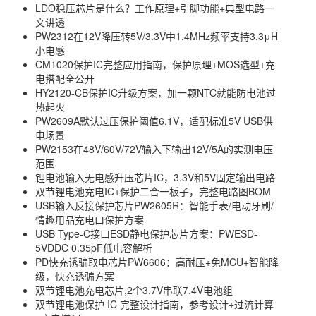
LDO稳压芯片是什么？工作原理+引脚功能+典型电路一
文讲透
PW2312在12V降压转5V/3.3V中1.4MHz频率支持3.3μH
小电感
CM1020保护IC完整应用指南，保护原理+MOS选型+充
电搭配全公开
HY2120-CB保护IC升级方案，加一颗NTC就能防电池过
热起火
PW2609A默认过压保护阈值6.1V，适配标准5V USB供
电场景
PW2153在48V/60V/72V输入下输出12V/5A的实测电压
范围
锂电池输入无电感升压芯片IC，3.3V和5V固定输出电路
双节锂电池充电IC+保护二合一板子，完整电路图BOM
USB输入反接保护芯片PW2605R：智能手表/电动牙刷/
情趣用品充电口保护方案
USB Type-C接口ESD静电保护芯片方案：PWESD-
5VDDC 0.35pF低电容解析
PD快充诱骗取电芯片PW6606：高耐压+免MCU+智能降
级，快充诱骗方案
双节锂电池充电芯片,2个3.7V串联7.4V电池组
双节锂电池保护 IC 完整设计指南，参考设计+过流计算