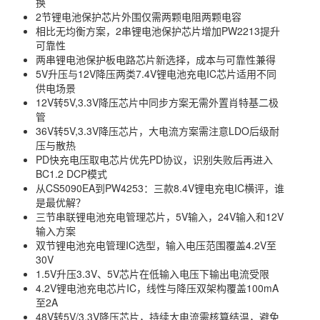
换
2节锂电池保护芯片外围仅需两颗电阻两颗电容
相比无均衡方案，2串锂电池保护芯片增加PW2213提升
可靠性
两串锂电池保护板电路芯片新选择，成本与可靠性兼得
5V升压与12V降压两类7.4V锂电池充电IC芯片适用不同
供电场景
12V转5V,3.3V降压芯片中同步方案无需外置肖特基二极
管
36V转5V,3.3V降压芯片，大电流方案需注意LDO后级耐
压与散热
PD快充电压取电芯片优先PD协议，识别失败后再进入
BC1.2 DCP模式
从CS5090EA到PW4253：三款8.4V锂电充电IC横评，谁
是最优解？
三节串联锂电池充电管理芯片，5V输入，24V输入和12V
输入方案
双节锂电池充电管理IC选型，输入电压范围覆盖4.2V至
30V
1.5V升压3.3V、5V芯片在低输入电压下输出电流受限
4.2V锂电池充电芯片IC，线性与降压双架构覆盖100mA
至2A
48V转5V/3.3V降压芯片，持续大电流需核算结温，避免