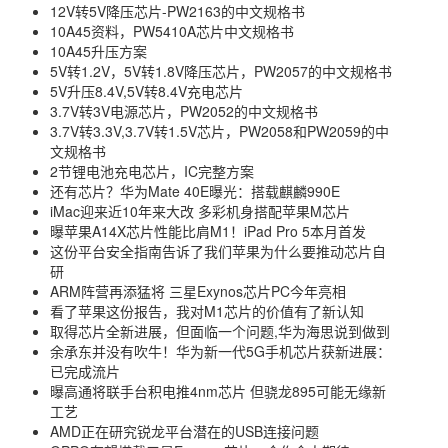
12V转5V降压芯片-PW2163的中文规格书
10A45资料，PW5410A芯片中文规格书
10A45升压方案
5V转1.2V，5V转1.8V降压芯片，PW2057的中文规格书
5V升压8.4V,5V转8.4V充电芯片
3.7V转3V电源芯片，PW2052的中文规格书
3.7V转3.3V,3.7V转1.5V芯片，PW2058和PW2059的中
文规格书
2节锂电池充电芯片，IC完整方案
还有芯片？华为Mate 40E曝光：搭载麒麟990E
iMac迎来近10年来大改 多彩机身搭配苹果M芯片
曝苹果A14X芯片性能比肩M1！iPad Pro 5本月首发
这份平台安全指南告诉了我们苹果为什么要推动芯片自
研
ARM阵营再添猛将 三星Exynos芯片PC今年亮相
看了苹果这份报告，我对M1芯片的价值有了新认知
取得芯片全新进展，但面临一个问题,华为海思说到做到
余承东并没有吹牛！华为新一代5G手机芯片获新进展：
已完成流片
曝高通将联手台积电推4nm芯片 但骁龙895可能无缘新
工艺
AMD正在研究锐龙平台潜在的USB连接问题