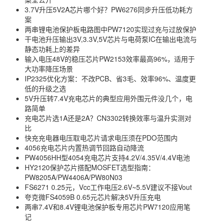
3.7V升压5V2A芯片哪个好？PW6276同步升压低功耗方
案
两串锂电池保护板电路图中PW7120实现过充与过放保护
干电池升压输出3V,3.3V,5V芯片与电荷泵IC在输出电流与
静态功耗上的差异
输入电压48V的稳压芯片PW2153效率最高96%，适用于
大功率降压场景
IP2325优化方案：不改PCB、省3毛、效率96%、温度更
低的升级之选
5V升压转7.4V充电芯片的典型应用外围元件没几个，电
路简单
充电芯片选1A还是2A？CN3302转换效率与温升实测对
比
快充充电器电压取电芯片请求电压须在PDO范围内
4056充电芯片内置热调节回路自动降流
PW4056HH型4054充电芯片支持4.2V/4.35V/4.4V电池
HY2120保护芯片搭配MOSFET选型指南：
PW8205A/PW4406A/PW80N03
FS6271 0.25元，Vcc工作电压2.6V~5.5V建议不接Vout
夸克微FS4059B 0.65元芯片解决5V升压充电
两串7.4V和8.4V锂电池保护板专用芯片PW7120应用笔
记