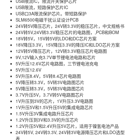
USB限流IC，限流开关保护芯片
USB限流，短路保护芯片IC
USB口3A限流保护芯片。带短路保护
SLM6500电磁干扰认证设计PCB
24V转5V降压芯片，24V转3.3V的稳压芯片，中文规格书
24V转5V,24V转3.3V稳压芯片的电路图，,PCB和BOM
18V转5V，15V转5V的LDO和DC芯片方案
18V降压3.3V，15V降压3.3V的降压IC和LDO芯片方案
12V转5V降压芯片，12V转3.3V稳压芯片电路图
9V,12V输入充3.7V单节锂电池电路和芯片
5V升压12.6V芯片电路图，三节锂电池充电
5V升压12.6V
5V升压8.4V，5V转8.4芯片电路图
5V降压转3.3V，5V转3V电路图芯片
5V降压转3.3V，5V转3V电路图芯片
3.7V升压5V，3.7V转5V电路图芯片
1V升压到3V的芯片，1V升压3.3V电路图
1V升压5V和1.5V升压5V的集成电路芯片
1.5V升压3V集成电路升压芯片
1.2V升压到3V和3.3V的升压芯片
1.2V升压5V和2.4V升压5V芯片，适用于镍氢电池产品
24V转5V, 24V转3.3V, 24V转3V电源降压芯片和LDO选型
表