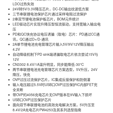
LDO过热失效
24V转5V/3.3V降压芯片，DC-DC输出纹波低方案
三节串联锂电池保护芯片通过采样电阻过流保护
2串双节锂电池保护板芯片，BOM元件统计
LED驱动芯片实现升降压型恒流驱动，支持宽输入输出电
压
PD和QC快充协议电压诱骗（取电）芯片：PD通过CC通
讯，QC通过D+/D-通讯
2A单节锂电池充电管理芯片输入5V/9V/12V降压输出
4.2V
自动降级机制下PD sink端诱骗取电芯片依次尝试15V与
12V
CN3302 8.4V/1A温升明显，同步能降低-30℃
两节串联锂电池充电管理芯片方案选型，5V升压，24V
降压，快充
OVP过压过流保护芯片，IC集成反接保护和防倒灌
输入电压超过5.5V时USB口OVP过压保护IC内部FET完
全关断
带OVP的4056充电芯片无OVP版本在9V输入下损坏
USB口OVP过压保护芯片
面向双节串联锂电池的高效充电解决方案，5V升压至
8.4V/2A充电芯片PW4253及其系列选型指南