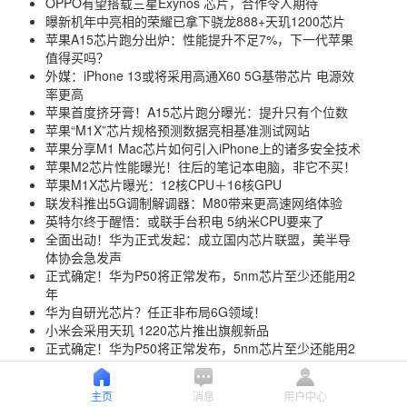
OPPO有望搭载三星Exynos 芯片，合作令人期待
曝新机年中亮相的荣耀已拿下骁龙888+天玑1200芯片
苹果A15芯片跑分出炉：性能提升不足7%，下一代苹果
值得买吗？
外媒：iPhone 13或将采用高通X60 5G基带芯片 电源效
率更高
苹果首度挤牙膏！A15芯片跑分曝光：提升只有个位数
苹果“M1X”芯片规格预测数据亮相基准测试网站
苹果分享M1 Mac芯片如何引入iPhone上的诸多安全技术
苹果M2芯片性能曝光！往后的笔记本电脑，非它不买！
苹果M1X芯片曝光：12核CPU＋16核GPU
联发科推出5G调制解调器：M80带来更高速网络体验
英特尔终于醒悟：或联手台积电 5纳米CPU要来了
全面出动！华为正式发起：成立国内芯片联盟，美半导
体协会急发声
正式确定！华为P50将正常发布，5nm芯片至少还能用2
年
华为自研光芯片？任正非布局6G领域！
小米会采用天玑 1220芯片推出旗舰新品
正式确定！华为P50将正常发布，5nm芯片至少还能用2
年
Ryzen7Pro可能是AMD挑战基于Intel的笔记本电脑的推
主页
消息
用户中心
动力