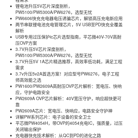
锂电池升压5V芯片深度剖析，
PW5100/PW5300A/PW6276，选型无忧
PW6606快充充电器电压诱骗芯片，解锁高压充电新应用
两节串联锂电池充电管理芯片，5V USB至PD快充全覆盖
解析
USB专用过压保护ic芯片选型指南，平芯微40V-70V高耐
压OVP方案
3.7V升压5V芯片深度剖析，
PW5100/PW5300A/PW6276，选型无忧
3.7V升压5V 1A芯片精选推荐，高效率低功耗，满足工程
需求
3.7v升压5v2A首选方案！对应型号PW6276，电子工程
师高效能之选
PW1600/PW2609A高耐压OVP芯片解析：宽电压、快响
应，守护电路安全
PW2609A OVP芯片解析：40V宽压守护，响应超快更可
靠
PW2609A芯片：宽电压、快响应，电路安全守护神
详解PW系列芯片：电子设备的安全卫士
平芯微PW4054H，带OVP的4054充电IC，强质量，过压
关闭输出保护
充电器快充技术解析：从QC到PD的进化之路